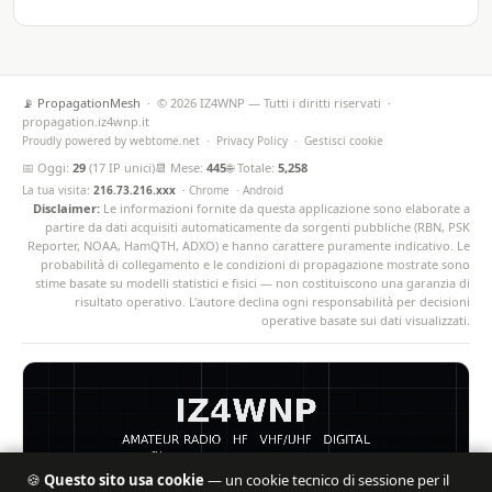
📡 PropagationMesh
· © 2026 IZ4WNP — Tutti i diritti riservati ·
propagation.iz4wnp.it
Proudly powered by
webtome.net
·
Privacy Policy
·
Gestisci cookie
📅 Oggi:
29
(17 IP unici)
📆 Mese:
445
🌐 Totale:
5,258
La tua visita:
216.73.216.xxx
· Chrome · Android
Disclaimer:
Le informazioni fornite da questa applicazione sono elaborate a
partire da dati acquisiti automaticamente da sorgenti pubbliche (RBN, PSK
Reporter, NOAA, HamQTH, ADXO) e hanno carattere puramente indicativo. Le
probabilità di collegamento e le condizioni di propagazione mostrate sono
stime basate su modelli statistici e fisici — non costituiscono una garanzia di
risultato operativo. L'autore declina ogni responsabilità per decisioni
operative basate sui dati visualizzati.
🍪
Questo sito usa cookie
— un cookie tecnico di sessione per il