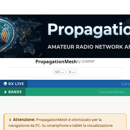
PropagationMesh
by IZ4WNP
SFI —
K —
Cari
🌍 DX LIVE
Caricamento...
📡 BANDE
📱
Attenzione:
PropagationMesh è ottimizzato per la
navigazione da PC. Su smartphone e tablet la visualizzazione