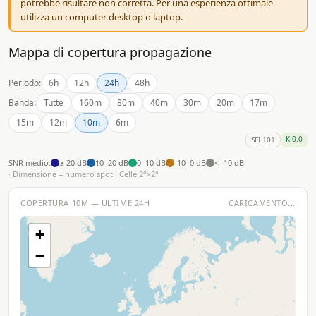
potrebbe risultare non corretta. Per una esperienza ottimale
utilizza un computer desktop o laptop.
Mappa di copertura propagazione
Periodo:
6h
12h
24h
48h
Banda:
Tutte
160m
80m
40m
30m
20m
17m
15m
12m
10m
6m
K 0.0
SFI 101
SNR medio:
≥ 20 dB
10–20 dB
0–10 dB
-10–0 dB
< -10 dB
· Dimensione = numero spot · Celle 2°×2°
COPERTURA 10M — ULTIME 24H
CARICAMENTO...
+
−