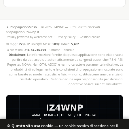
📡 PropagationMesh
· © 2026 IZ4WNP — Tutti i diritti riservati ·
propagation.iz4wnp.it
Proudly powered by
webtome.net
·
Privacy Policy
·
Gestisci cookie
📅 Oggi:
22
(6 IP unici)
📆 Mese:
589
🌐 Totale:
5,402
La tua visita:
216.73.216.xxx
· Chrome · Android
Disclaimer:
Le informazioni fornite da questa applicazione sono elaborate a
partire da dati acquisiti automaticamente da sorgenti pubbliche (RBN, PSK
Reporter, NOAA, HamQTH, ADXO) e hanno carattere puramente indicativo. Le
probabilità di collegamento e le condizioni di propagazione mostrate sono
stime basate su modelli statistici e fisici — non costituiscono una garanzia di
risultato operativo. L'autore declina ogni responsabilità per decisioni
operative basate sui dati visualizzati.
🍪
Questo sito usa cookie
— un cookie tecnico di sessione per il