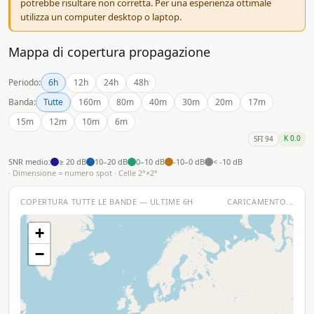
potrebbe risultare non corretta. Per una esperienza ottimale
utilizza un computer desktop o laptop.
Mappa di copertura propagazione
Periodo:
6h
12h
24h
48h
Banda:
Tutte
160m
80m
40m
30m
20m
17m
15m
12m
10m
6m
K 0.0
SFI 94
SNR medio:
≥ 20 dB
10–20 dB
0–10 dB
-10–0 dB
< -10 dB
· Dimensione = numero spot · Celle 2°×2°
COPERTURA TUTTE LE BANDE — ULTIME 6H
CARICAMENTO...
+
−