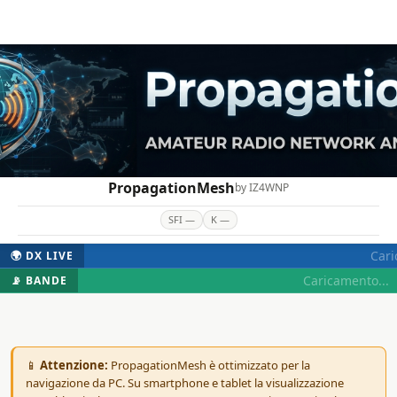
PropagationMesh
by IZ4WNP
SFI —
K —
Cari
🌍 DX LIVE
Caricamento...
📡 BANDE
📱
Attenzione:
PropagationMesh è ottimizzato per la
navigazione da PC. Su smartphone e tablet la visualizzazione